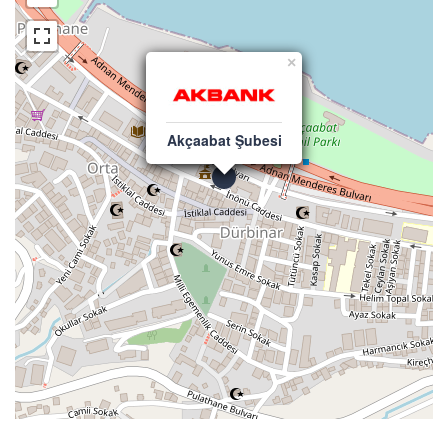
×
Akçaabat Şubesi