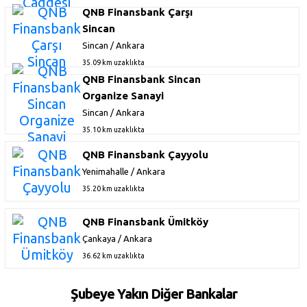
QNB Finansbank Çarşı
Sincan
Sincan / Ankara
35.09 km uzaklıkta
QNB Finansbank Sincan
Organize Sanayi
Sincan / Ankara
35.10 km uzaklıkta
QNB Finansbank Çayyolu
Yenimahalle / Ankara
35.20 km uzaklıkta
QNB Finansbank Ümitköy
Çankaya / Ankara
36.62 km uzaklıkta
Şubeye Yakın Diğer Bankalar