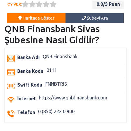
0.0
/5 Puan
OY VER:
Haritada Göster
Şubeyi Ara
QNB Finansbank Sivas
Şubesine Nasıl Gidilir?
QNB Finansbank
Banka Adı
0111
Banka Kodu
FNNBTRIS
Swift Kodu
https://www.qnbfinansbank.com
İnternet
0 (850) 222 0 900
Telefon