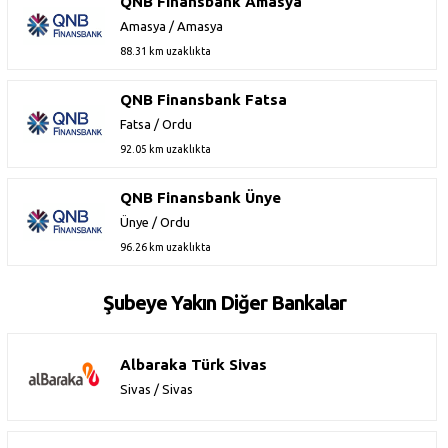
QNB Finansbank Amasya
Amasya / Amasya
88.31 km uzaklıkta
QNB Finansbank Fatsa
Fatsa / Ordu
92.05 km uzaklıkta
QNB Finansbank Ünye
Ünye / Ordu
96.26 km uzaklıkta
Şubeye Yakın Diğer Bankalar
Albaraka Türk Sivas
Sivas / Sivas