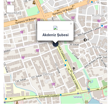
×
Akdeniz Şubesi