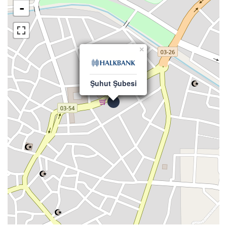
-
×
Şuhut Şubesi