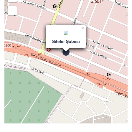
×
Siteler Şubesi