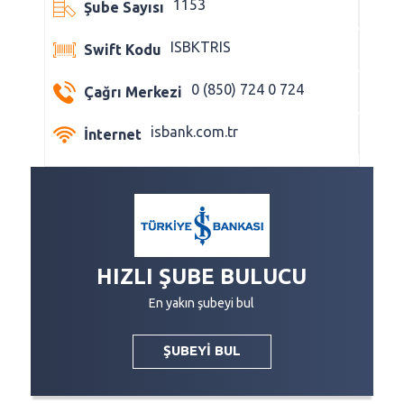
1153
Şube Sayısı
ISBKTRIS
Swift Kodu
0 (850) 724 0 724
Çağrı Merkezi
isbank.com.tr
İnternet
HIZLI ŞUBE BULUCU
En yakın şubeyi bul
ŞUBEYİ BUL