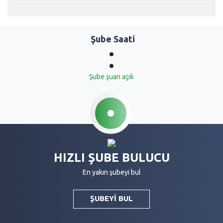
Şube Saati
:
Şube şuan açık
HIZLI ŞUBE BULUCU
En yakın şubeyi bul
ŞUBEYİ BUL