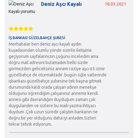
Deniz Aşcı Kayalı
18.03.2021
İŞ BANKASI GÜZELBAHÇE ŞUBESI
Merhabalar ben deniz aşcı kayalı aydın
kuşadasından olumlu yönde sizinle iletişime
geçiyorum sayfalarınızın çoğunu inceledim ama
doğru mail adresini bulamadım belki sizde
görmezden geliceksiniz.annem raziye aşcı 65 izmir
güzelbahçe de oturmaktadır .bugün öğle satlerinde
işbankası güzelbahçe şubesine tek başına gitmek
durumunda kaldı orada çalışan adının menekşe
olduğunu öğrendiğim çalışanınız anneme kendi
annesi gibi davrandığını duyduğum zaman çok
duygulandım ve sizlere bu maili yazma ihtiyacı
duydum .Çok uzun süredir çalıştım bankanın ne
doğru bir yer olduğunu daha iyi anladım.Sizleri
tekrar tebrik ediyorum..