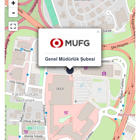
+
-
×
Genel Müdürlük Şubesi