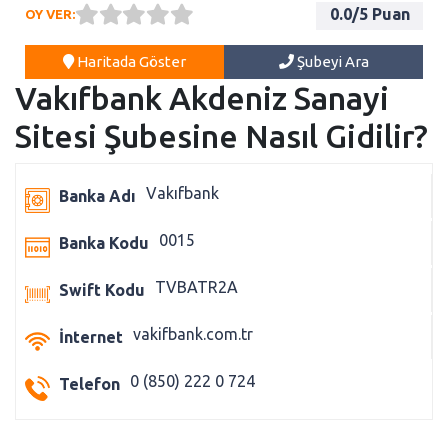
0.0
/5 Puan
OY VER:
Haritada Göster
Şubeyi Ara
Vakıfbank Akdeniz Sanayi
Sitesi Şubesine Nasıl Gidilir?
Vakıfbank
Banka Adı
0015
Banka Kodu
TVBATR2A
Swift Kodu
vakifbank.com.tr
İnternet
0 (850) 222 0 724
Telefon