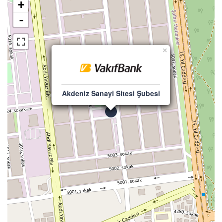
+
-
×
Akdeniz Sanayi Sitesi Şubesi