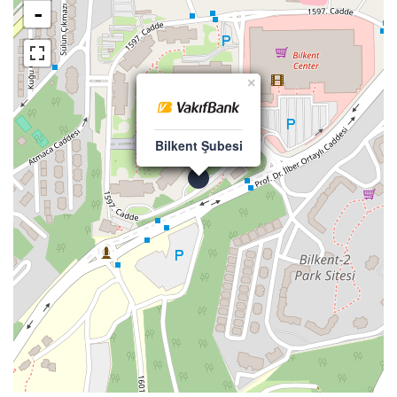
-
×
Bilkent Şubesi