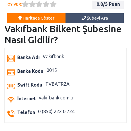
0.0
/5 Puan
OY VER:
Haritada Göster
Şubeyi Ara
Vakıfbank Bilkent Şubesine
Nasıl Gidilir?
Vakıfbank
Banka Adı
0015
Banka Kodu
TVBATR2A
Swift Kodu
vakifbank.com.tr
İnternet
0 (850) 222 0 724
Telefon