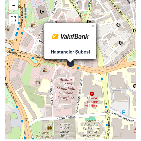
-
×
Hastaneler Şubesi