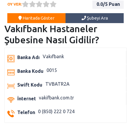
0.0
/5 Puan
OY VER:
Haritada Göster
Şubeyi Ara
Vakıfbank Hastaneler
Şubesine Nasıl Gidilir?
Vakıfbank
Banka Adı
0015
Banka Kodu
TVBATR2A
Swift Kodu
vakifbank.com.tr
İnternet
0 (850) 222 0 724
Telefon