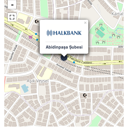
-
×
Abidinpaşa Şubesi