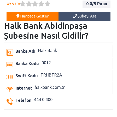
0.0
/5 Puan
OY VER:
Haritada Göster
Şubeyi Ara
Halk Bank Abidinpaşa
Şubesine Nasıl Gidilir?
Halk Bank
Banka Adı
0012
Banka Kodu
TRHBTR2A
Swift Kodu
halkbank.com.tr
İnternet
444 0 400
Telefon