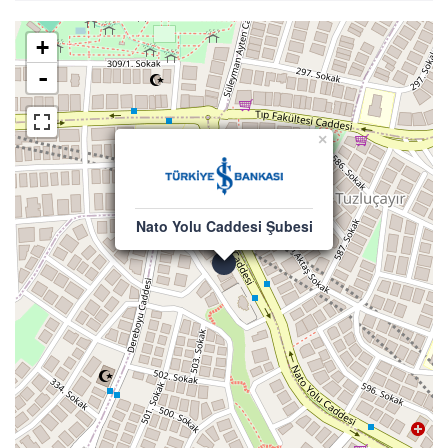
+
-
×
Nato Yolu Caddesi Şubesi