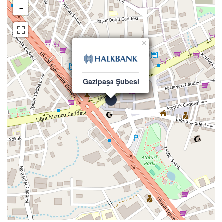
-
×
Gazipaşa Şubesi