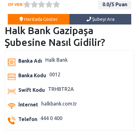
0.0
/5 Puan
OY VER:
Haritada Göster
Şubeyi Ara
Halk Bank Gazipaşa
Şubesine Nasıl Gidilir?
Halk Bank
Banka Adı
0012
Banka Kodu
TRHBTR2A
Swift Kodu
halkbank.com.tr
İnternet
444 0 400
Telefon