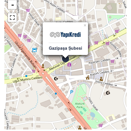
-
×
Gazipaşa Şubesi