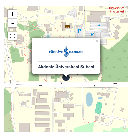
+
-
×
Akdeniz Üniversitesi Şubesi