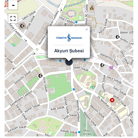
-
×
Akyurt Şubesi