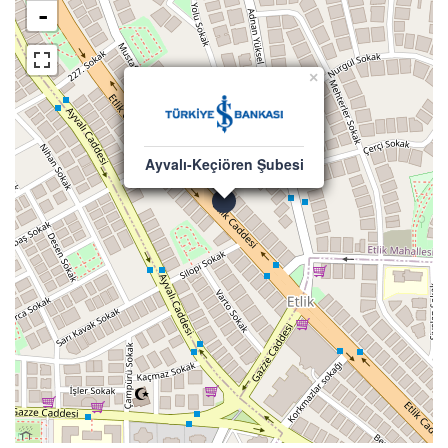
-
×
Ayvalı-Keçiören Şubesi