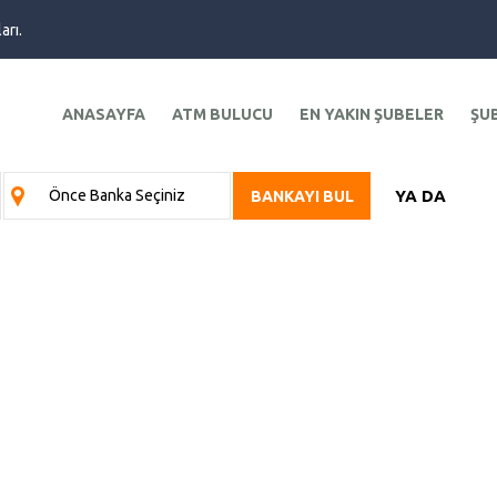
arı.
ANASAYFA
ATM BULUCU
EN YAKIN ŞUBELER
ŞU
YA DA