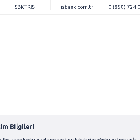
ISBKTRIS
isbank.com.tr
0 (850) 724 
im Bilgileri
 fax, şube kodu ve çalışma saatleri bilgileri aşağıda verilmiştir. İş