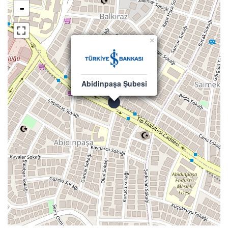
-
×
Abidinpaşa Şubesi